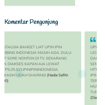
Komentar Pengunjung
T LIAT UPIN IPIN
UPIN IPIN ADALAH SER
ESIA MASIH ADA. DULU
LEGENDARIS YANG TIDA
ON DI TV, SEKARANG
DAN SEKARANG KAMU 
APAN AJA LEWAT
SEMUA EPISODE LENGK
INIPININDONESIA.
HTTPS://S.ID/UPINIPINI
SHARING!
(Nadia Safitri
IPIN DUBBING INDONE
TERSEDIA DARI MUSIM
MUSIM KEDUA, PLUS FI
TUNGGAL DAN GENG 
(Dian Permata #91)