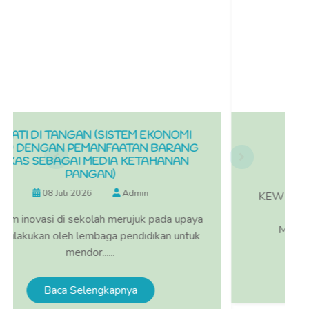
N (SISTEM EKONOMI
PEDOMAN INOV
EMANFAATAN BARANG
25 Juli 2025
 MEDIA KETAHANAN
NGAN)
PENGEMBANGAN KE
26
Admin
KEWIRAUSAHAAN HASIL
PANGAN UBI-UBIA
kolah merujuk pada upaya
MENCIPTAKAN PENGUSA
embaga pendidikan untuk
or......
Baca Selengkap
lengkapnya