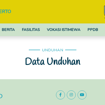
KERTO
BERITA
FASILITAS
VOKASI ISTIMEWA
PPDB
UNDUHAN
Data Unduhan
O