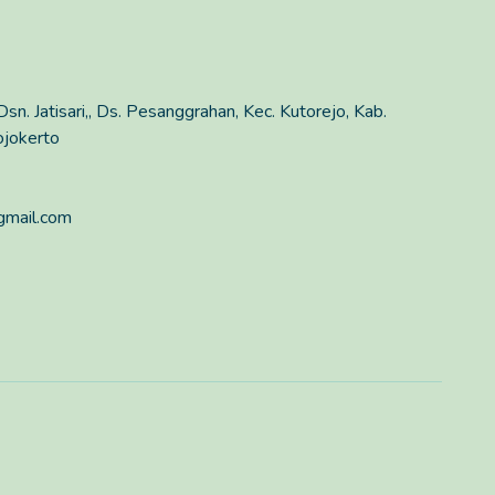
sn. Jatisari,, Ds. Pesanggrahan, Kec. Kutorejo, Kab.
jokerto
gmail.com